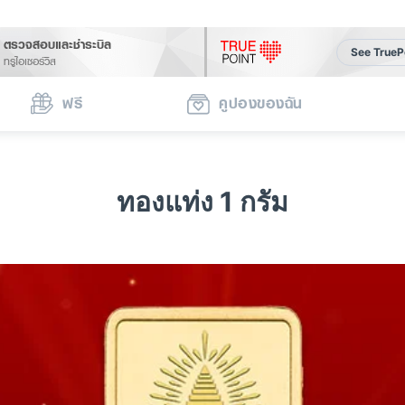
ตรวจสอบและชำระบิล
See TrueP
ทรูไอเซอร์วิส
ฟรี
คูปองของฉัน
ทองแท่ง 1 กรัม