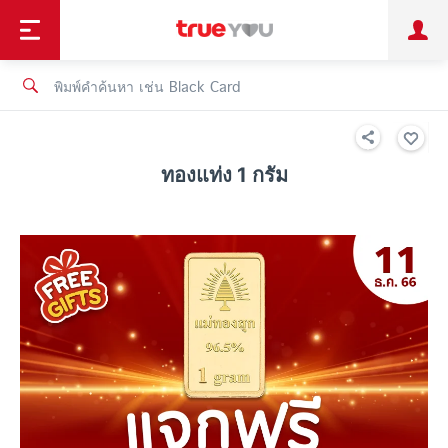
TruePoint
ชำระบิล
ช้อป
เทรนด์เทคโนโลยี
ลูกค้าบุคคล
ลูกค้าองค์กร
ทรูโบนัส
ทรูไอดี
ทรูไอเซอร์วิส
ทองแท่ง 1 กรัม