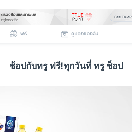
ตรวจสอบและชำระบิล
See TrueP
ทรูไอเซอร์วิส
ฟรี
คูปองของฉัน
ช้อปกับทรู ฟรี!ทุกวันที่ ทรู ช็อป