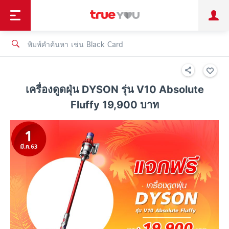
TruePoint
ชำระบิล
ช้อป
เทรนด์เทคโนโลยี
ลูกค้าบุคคล
ลูกค้าองค์กร
ทรูโบนัส
ทรูไอดี
ทรูไอเซอร์วิส
เครื่องดูดฝุ่น DYSON รุ่น V10 Absolute
Fluffy 19,900 บาท