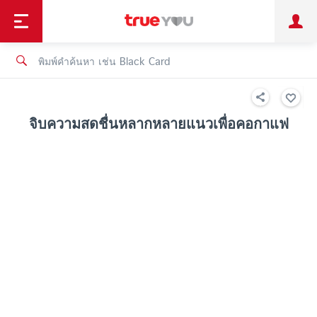
TruePoint
ชำระบิล
ช้อป
เทรนด์เทคโนโลยี
ลูกค้าบุคคล
ลูกค้าองค์กร
ทรูโบนัส
ทรูไอดี
ทรูไอเซอร์วิส
จิบความสดชื่นหลากหลายแนวเพื่อคอกาแฟ