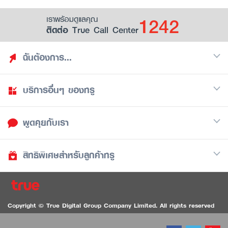
1242
เราพร้อมดูแลคุณ
ติดต่อ True Call Center
ฉันต้องการ...
บริการอื่นๆ ของทรู
ค้นหาสิทธิประโยชน์
รวมของฟรี
พูดคุยกับเรา
มือถือ
ดูสิทธิประโยชน์ที่เก็บไว้
อินเตอร์เน็ต
เป็นพันธมิตรร้านค้ากับทรูยู (True Smart Merchant)
สิทธิพิเศษสำหรับลูกค้าทรู
Call Center
ทีวี
1242
ดาวน์โหลดแอปทรูยู
iOS
/
Android
1236 ลูกค้าทรูแบล็ค
ทรูการ์ด
ติดต่อเรา
Copyright © True Digital Group Company Limited. All rights reserved
ทรูพอยท์
สนทนาทางวิดีโอสำหรับผู้ที่มีปัญหาทางการได้ยิน