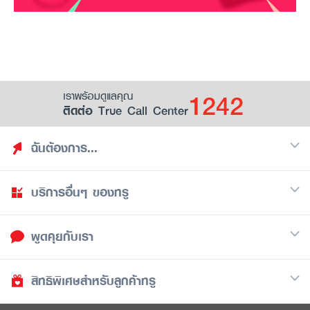
1242
เราพร้อมดูแลคุณ
ติดต่อ True Call Center
ฉันต้องการ...
บริการอื่นๆ ของทรู
ค้นหาสิทธิประโยชน์
รวมของฟรี
พูดคุยกับเรา
มือถือ
ดูสิทธิประโยชน์ที่เก็บไว้
อินเตอร์เน็ต
เป็นพันธมิตรร้านค้ากับทรูยู (True Smart Merchant)
สิทธิพิเศษสำหรับลูกค้าทรู
Call Center
ทีวี
1242
ดาวน์โหลดแอปทรูยู
iOS
/
Android