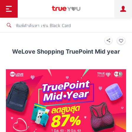
TruePoint
ชำระบิล
ช้อป
เทรนด์เทคโนโลยี
ลูกค้าบุคคล
ลูกค้าองค์กร
ทรูโบนัส
ทรูไอดี
ทรูไอเซอร์วิส
WeLove Shopping TruePoint Mid year