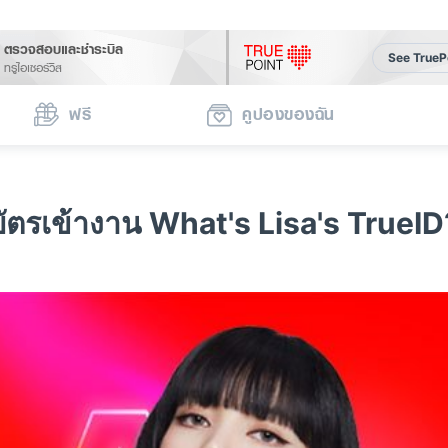
ตรวจสอบและชำระบิล
See TrueP
ทรูไอเซอร์วิส
ฟรี
คูปองของฉัน
บัตรเข้างาน What's Lisa's TrueID