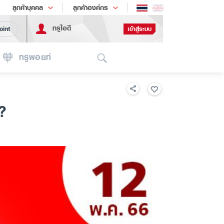
ช้อป
เทรนด์เทคโนโลยี
ลูกค้าบุคคล
ลูกค้าองค์กร
ทรูไอดี
เข้าสู่ระบบ
oint
Search
ทรูพอยท์
?