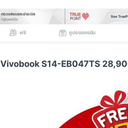
ตรวจสอบและชำระบิล
See TrueP
ทรูไอเซอร์วิส
ฟรี
คูปองของฉัน
 Vivobook S14-EB047TS 28,90