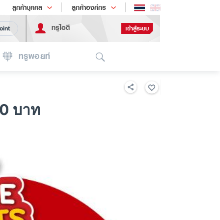
ช้อป
เทรนด์เทคโนโลยี
ลูกค้าบุคคล
ลูกค้าองค์กร
ทรูไอดี
เข้าสู่ระบบ
oint
Search
ทรูพอยท์
0 บาท