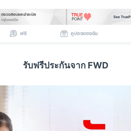
ตรวจสอบและชำระบิล
See TrueP
ทรูไอเซอร์วิส
ฟรี
คูปองของฉัน
รับฟรีประกันจาก FWD