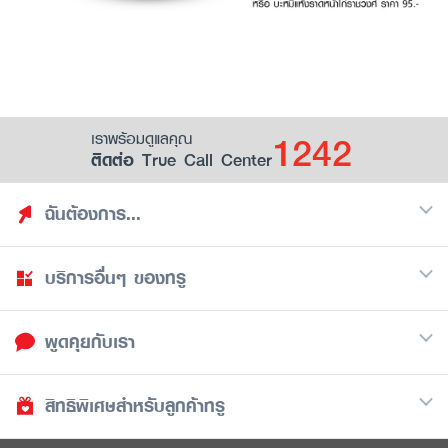
1242
เราพร้อมดูแลคุณ
ติดต่อ True Call Center
ฉันต้องการ...
บริการอื่นๆ ของทรู
ค้นหาสิทธิประโยชน์
รวมของฟรี
พูดคุยกับเรา
มือถือ
ดูสิทธิประโยชน์ที่เก็บไว้
อินเตอร์เน็ต
เป็นพันธมิตรร้านค้ากับทรูยู (True Smart Merchant)
สิทธิพิเศษสำหรับลูกค้าทรู
Call Center
ทีวี
1242
ดาวน์โหลดแอปทรูยู
iOS
/
Android