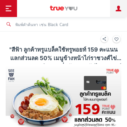
TruePoint
ชำระบิล
ช้อป
เทรนด์เทคโนโลยี
ลูกค้าบุคคล
ลูกค้าองค์กร
ทรูโบนัส
ทรูไอดี
ทรูไอเซอร์วิส
"สีฟ้า ลูกค้าทรูแบล็คใช้ทรูพอยท์ 159 คะแนน
แลกส่วนลด 50% เมนูข้างหน้าไก่ราชวงศ์ไข่
ดาว 95 บาท หรือ บะหมี่แห้งราดหน้าไก่ราชวงศ์
95 บาท "