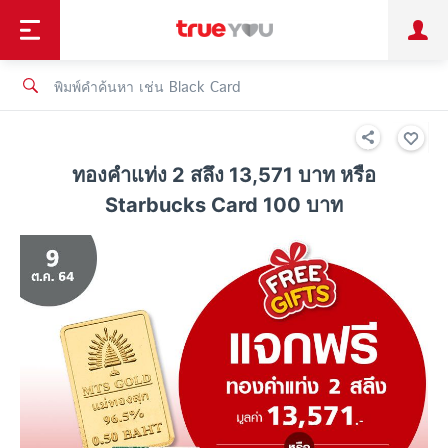
TruePoint
ชำระบิล
ช้อป
เทรนด์เทคโนโลยี
ลูกค้าบุคคล
ลูกค้าองค์กร
ทรูโบนัส
ทรูไอดี
ทรูไอเซอร์วิส
ทองคำแท่ง 2 สลึง 13,571 บาท หรือ
Starbucks Card 100 บาท