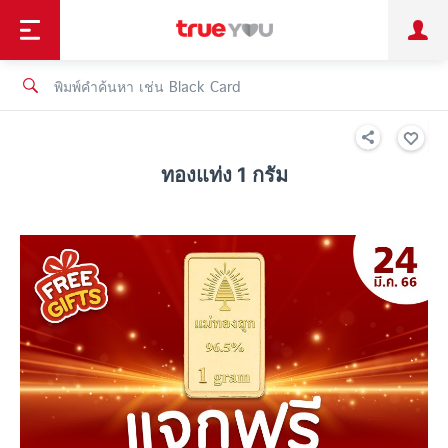
TruePoint
ชำระบิล
ช้อป
เทรนด์เทคโนโลยี
ลูกค้าบุคคล
ลูกค้าองค์กร
ทรูโบนัส
ทรูไอดี
ทรูไอเซอร์วิส
ทองแท่ง 1 กรัม