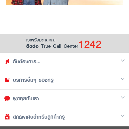
1242
เราพร้อมดูแลคุณ
ติดต่อ True Call Center
ฉันต้องการ...
บริการอื่นๆ ของทรู
ค้นหาสิทธิประโยชน์
รวมของฟรี
พูดคุยกับเรา
มือถือ
ดูสิทธิประโยชน์ที่เก็บไว้
อินเตอร์เน็ต
เป็นพันธมิตรร้านค้ากับทรูยู (True Smart Merchant)
สิทธิพิเศษสำหรับลูกค้าทรู
Call Center
ทีวี
1242
ดาวน์โหลดแอปทรูยู
iOS
/
Android