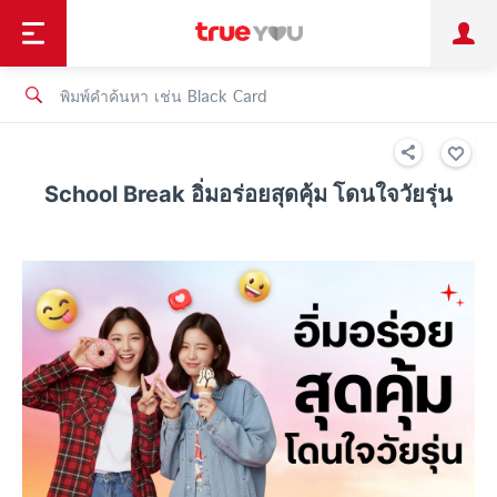
TruePoint
ชำระบิล
ช้อป
เทรนด์เทคโนโลยี
ลูกค้าบุคคล
ลูกค้าองค์กร
ทรูโบนัส
ทรูไอดี
ทรูไอเซอร์วิส
School Break อิ่มอร่อยสุดคุ้ม โดนใจวัยรุ่น