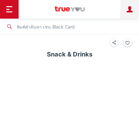
TruePoint
ชำระบิล
ช้อป
เทรนด์เทคโนโลยี
ลูกค้าบุคคล
ลูกค้าองค์กร
ทรูโบนัส
ทรูไอดี
ทรูไอเซอร์วิส
Snack & Drinks