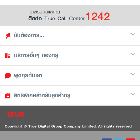
1242
เราพร้อมดูแลคุณ
ติดต่อ True Call Center
ฉันต้องการ...
บริการอื่นๆ ของทรู
ค้นหาสิทธิประโยชน์
รวมของฟรี
พูดคุยกับเรา
มือถือ
ดูสิทธิประโยชน์ที่เก็บไว้
อินเตอร์เน็ต
เป็นพันธมิตรร้านค้ากับทรูยู (True Smart Merchant)
สิทธิพิเศษสำหรับลูกค้าทรู
Call Center
ทีวี
1242
ดาวน์โหลดแอปทรูยู
iOS
/
Android
1236 ลูกค้าทรูแบล็ค
ทรูการ์ด
ติดต่อเรา
Copyright © True Digital Group Company Limited. All rights reserved
ทรูพอยท์
สนทนาทางวิดีโอสำหรับผู้ที่มีปัญหาทางการได้ยิน