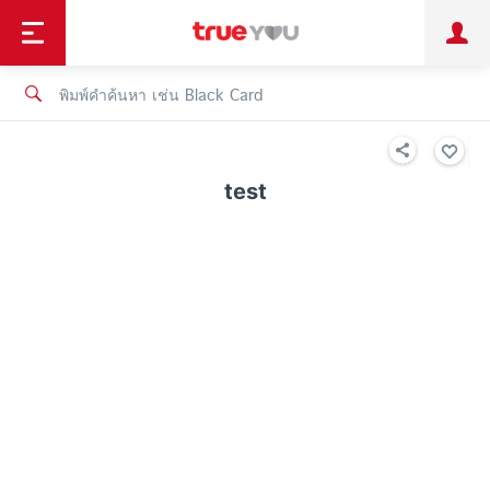
TruePoint
ชำระบิล
ช้อป
เทรนด์เทคโนโลยี
ลูกค้าบุคคล
ลูกค้าองค์กร
ทรูโบนัส
ทรูไอดี
ทรูไอเซอร์วิส
test