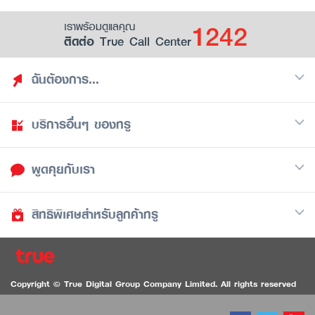
1242
เราพร้อมดูแลคุณ
ติดต่อ True Call Center
ฉันต้องการ...
บริการอื่นๆ ของทรู
ค้นหาสิทธิประโยชน์
รวมของฟรี
พูดคุยกับเรา
มือถือ
ดูสิทธิประโยชน์ที่เก็บไว้
อินเตอร์เน็ต
เป็นพันธมิตรร้านค้ากับทรูยู (True Smart Merchant)
สิทธิพิเศษสำหรับลูกค้าทรู
Call Center
ทีวี
1242
ดาวน์โหลดแอปทรูยู
iOS
/
Android
1236 ลูกค้าทรูแบล็ค
ทรูการ์ด
ติดต่อเรา
Copyright © True Digital Group Company Limited. All rights reserved
ทรูพอยท์
สนทนาทางวิดีโอสำหรับผู้ที่มีปัญหาทางการได้ยิน