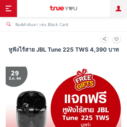
TruePoint
ชำระบิล
ช้อป
เทรนด์เทคโนโลยี
ลูกค้าบุคคล
ลูกค้าองค์กร
ทรูโบนัส
ทรูไอดี
ทรูไอเซอร์วิส
หูฟังไร้สาย JBL Tune 225 TWS 4,390 บาท