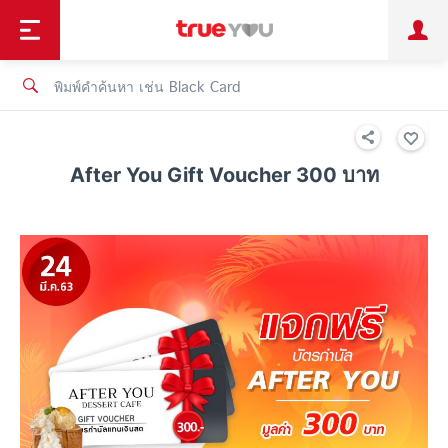
TruePoint
ชำระบิล
ช้อป
เทรนด์เทคโนโลยี
ลูกค้าบุคคล
ลูกค้าองค์กร
ทรูโบนัส
ทรูไอดี
ทรูไอเซอร์วิส
After You Gift Voucher 300 บาท