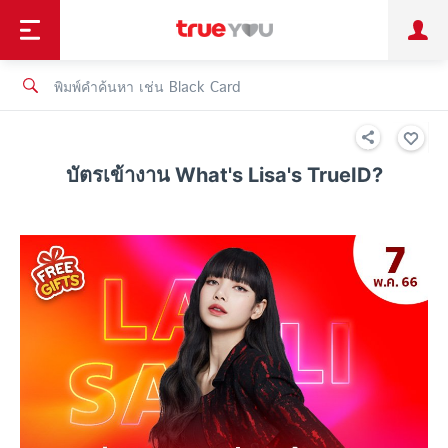
TruePoint
ชำระบิล
ช้อป
เทรนด์เทคโนโลยี
ลูกค้าบุคคล
ลูกค้าองค์กร
ทรูโบนัส
ทรูไอดี
ทรูไอเซอร์วิส
บัตรเข้างาน What's Lisa's TrueID?