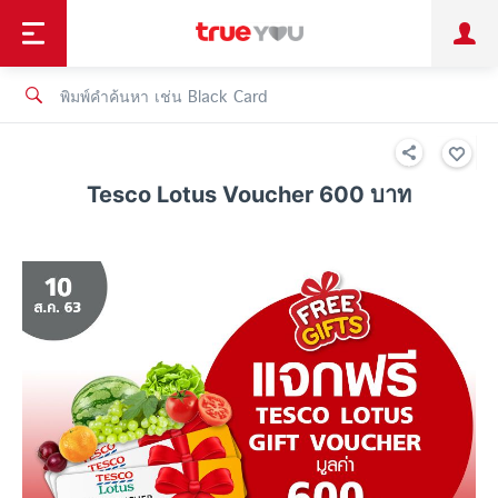
TruePoint
ชำระบิล
ช้อป
เทรนด์เทคโนโลยี
ลูกค้าบุคคล
ลูกค้าองค์กร
ทรูโบนัส
ทรูไอดี
ทรูไอเซอร์วิส
Tesco Lotus Voucher 600 บาท