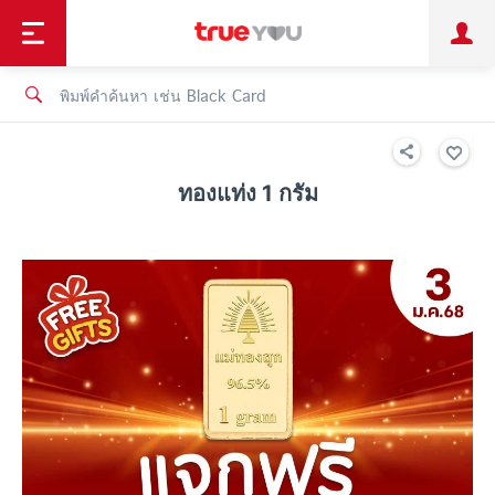
TruePoint
ชำระบิล
ช้อป
เทรนด์เทคโนโลยี
ลูกค้าบุคคล
ลูกค้าองค์กร
ทรูโบนัส
ทรูไอดี
ทรูไอเซอร์วิส
ทองแท่ง 1 กรัม