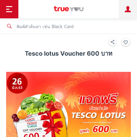
TruePoint
ชำระบิล
ช้อป
เทรนด์เทคโนโลยี
ลูกค้าบุคคล
ลูกค้าองค์กร
ทรูโบนัส
ทรูไอดี
ทรูไอเซอร์วิส
Tesco lotus Voucher 600 บาท