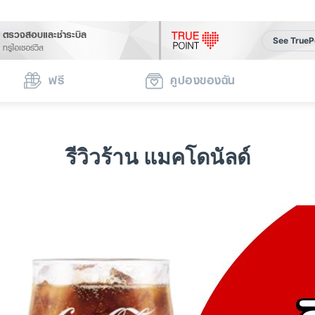
ตรวจสอบและชำระบิล
See TrueP
ทรูไอเซอร์วิส
ฟรี
คูปองของฉัน
รีวิวร้าน แมคโดนัลด์