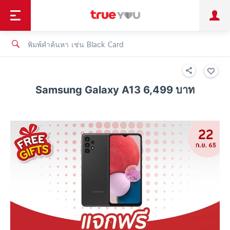
TruePoint
ชำระบิล
ช้อป
เทรนด์เทคโนโลยี
ลูกค้าบุคคล
ลูกค้าองค์กร
ทรูโบนัส
ทรูไอดี
ทรูไอเซอร์วิส
Samsung Galaxy A13 6,499 บาท