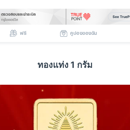
ตรวจสอบและชำระบิล
See TrueP
ทรูไอเซอร์วิส
ฟรี
คูปองของฉัน
ทองแท่ง 1 กรัม