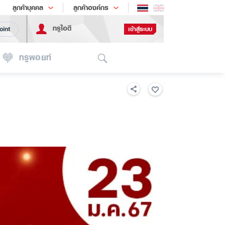
ช้อป
เทรนด์เทคโนโลยี
ลูกค้าบุคคล
ลูกค้าองค์กร
ทรูไอดี
เข้าสู่ระบบ
oint
Search
ทรูพอยท์