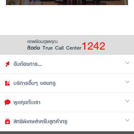
1242
เราพร้อมดูแลคุณ
ติดต่อ True Call Center
ฉันต้องการ...
บริการอื่นๆ ของทรู
ค้นหาสิทธิประโยชน์
รวมของฟรี
พูดคุยกับเรา
มือถือ
ดูสิทธิประโยชน์ที่เก็บไว้
อินเตอร์เน็ต
เป็นพันธมิตรร้านค้ากับทรูยู (True Smart Merchant)
สิทธิพิเศษสำหรับลูกค้าทรู
Call Center
ทีวี
1242
ดาวน์โหลดแอปทรูยู
iOS
/
Android