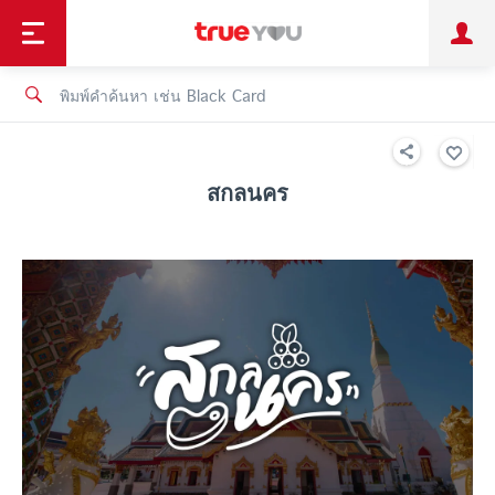
TruePoint
ชำระบิล
ช้อป
เทรนด์เทคโนโลยี
ลูกค้าบุคคล
ลูกค้าองค์กร
ทรูโบนัส
ทรูไอดี
ทรูไอเซอร์วิส
สกลนคร