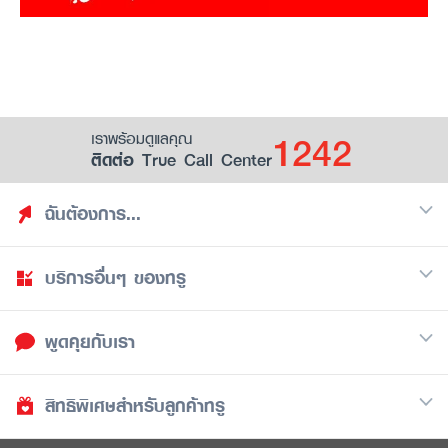
1242
เราพร้อมดูแลคุณ
ติดต่อ True Call Center
ฉันต้องการ...
บริการอื่นๆ ของทรู
ค้นหาสิทธิประโยชน์
รวมของฟรี
พูดคุยกับเรา
มือถือ
ดูสิทธิประโยชน์ที่เก็บไว้
อินเตอร์เน็ต
เป็นพันธมิตรร้านค้ากับทรูยู (True Smart Merchant)
สิทธิพิเศษสำหรับลูกค้าทรู
Call Center
ทีวี
1242
ดาวน์โหลดแอปทรูยู
iOS
/
Android