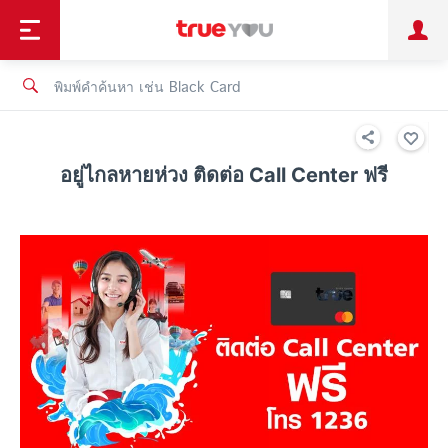
TruePoint
ชำระบิล
ช้อป
เทรนด์เทคโนโลยี
ลูกค้าบุคคล
ลูกค้าองค์กร
ทรูโบนัส
ทรูไอดี
ทรูไอเซอร์วิส
อยู่ไกลหายห่วง ติดต่อ Call Center ฟรี