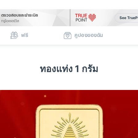
ตรวจสอบและชำระบิล
See TrueP
ทรูไอเซอร์วิส
ฟรี
คูปองของฉัน
ทองแท่ง 1 กรัม