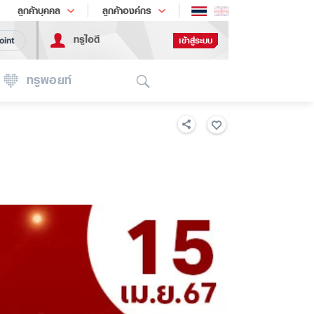
ช้อป
เทรนด์เทคโนโลยี
ลูกค้าบุคคล
ลูกค้าองค์กร
ทรูไอดี
เข้าสู่ระบบ
oint
Search
ทรูพอยท์