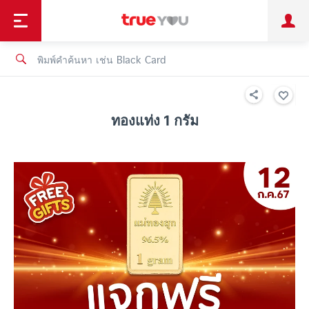
TruePoint
ชำระบิล
ช้อป
เทรนด์เทคโนโลยี
ลูกค้าบุคคล
ลูกค้าองค์กร
ทรูโบนัส
ทรูไอดี
ทรูไอเซอร์วิส
ทองแท่ง 1 กรัม