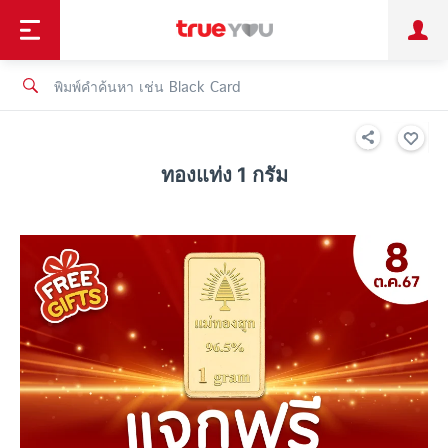
TruePoint
ชำระบิล
ช้อป
เทรนด์เทคโนโลยี
ลูกค้าบุคคล
ลูกค้าองค์กร
ทรูโบนัส
ทรูไอดี
ทรูไอเซอร์วิส
ทองแท่ง 1 กรัม