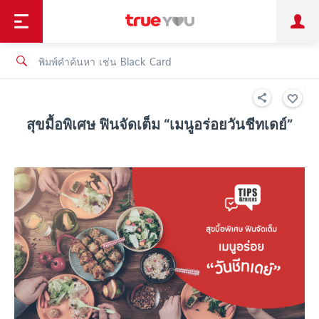
TruePoint
ชำระบิล
ช้อป
เทรนด์เทคโนโลยี
ลูกค้าบุคคล
ลูกค้าองค์กร
ทรูโบนัส
ทรูไอดี
ทรูไอเซอร์วิส
สุขมื้อพิเศษ ฟินจัดเต็ม “เมนูอร่อยวันชีทเดย์”