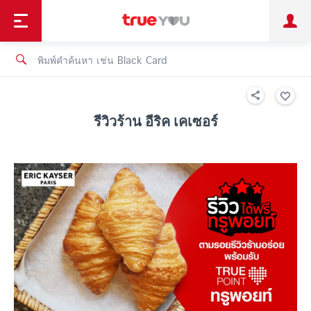
TruePoint
ชำระบิล
ช้อป
เทรนด์เทคโนโลยี
ลูกค้าบุคคล
ลูกค้าองค์กร
ทรูโบนัส
ทรูไอดี
ทรูไอเซอร์วิส
รีวิวร้าน อีริค เคเซอร์