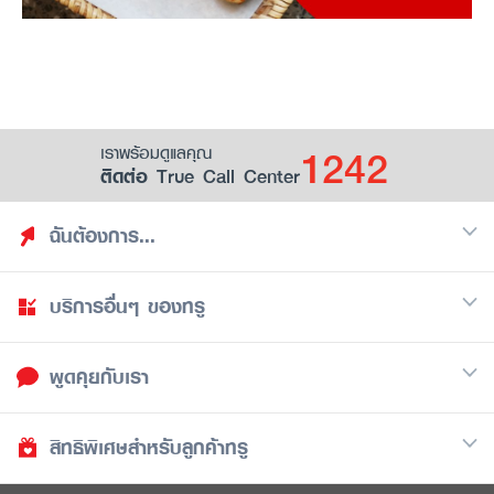
1242
เราพร้อมดูแลคุณ
ติดต่อ True Call Center
ฉันต้องการ...
บริการอื่นๆ ของทรู
ค้นหาสิทธิประโยชน์
รวมของฟรี
พูดคุยกับเรา
มือถือ
ดูสิทธิประโยชน์ที่เก็บไว้
อินเตอร์เน็ต
เป็นพันธมิตรร้านค้ากับทรูยู (True Smart Merchant)
สิทธิพิเศษสำหรับลูกค้าทรู
Call Center
ทีวี
1242
ดาวน์โหลดแอปทรูยู
iOS
/
Android