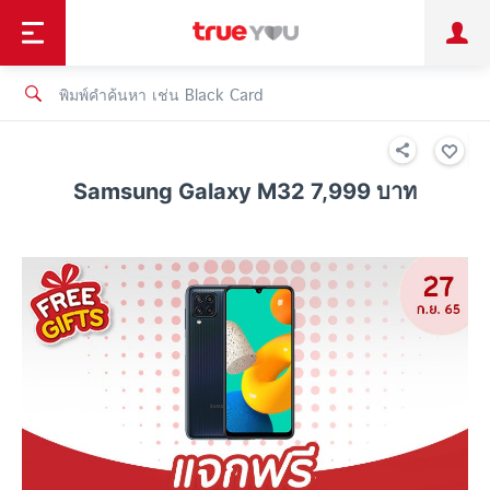
TruePoint
ชำระบิล
ช้อป
เทรนด์เทคโนโลยี
ลูกค้าบุคคล
ลูกค้าองค์กร
ทรูโบนัส
ทรูไอดี
ทรูไอเซอร์วิส
Samsung Galaxy M32 7,999 บาท