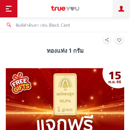
TruePoint
ชำระบิล
ช้อป
เทรนด์เทคโนโลยี
ลูกค้าบุคคล
ลูกค้าองค์กร
ทรูโบนัส
ทรูไอดี
ทรูไอเซอร์วิส
ทองแท่ง 1 กรัม