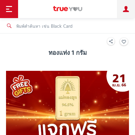
TruePoint
ชำระบิล
ช้อป
เทรนด์เทคโนโลยี
ลูกค้าบุคคล
ลูกค้าองค์กร
ทรูโบนัส
ทรูไอดี
ทรูไอเซอร์วิส
ทองแท่ง 1 กรัม