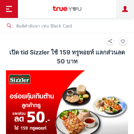
TruePoint
ชำระบิล
ช้อป
เทรนด์เทคโนโลยี
ลูกค้าบุคคล
ลูกค้าองค์กร
ทรูโบนัส
ทรูไอดี
ทรูไอเซอร์วิส
เปิด tid Sizzler ใช้ 159 ทรูพอยท์ แลกส่วนลด
50 บาท