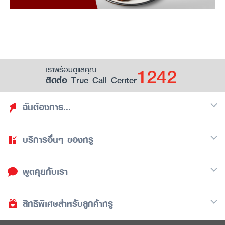
1242
เราพร้อมดูแลคุณ
ติดต่อ True Call Center
ฉันต้องการ...
บริการอื่นๆ ของทรู
ค้นหาสิทธิประโยชน์
รวมของฟรี
พูดคุยกับเรา
มือถือ
ดูสิทธิประโยชน์ที่เก็บไว้
อินเตอร์เน็ต
เป็นพันธมิตรร้านค้ากับทรูยู (True Smart Merchant)
สิทธิพิเศษสำหรับลูกค้าทรู
Call Center
ทีวี
1242
ดาวน์โหลดแอปทรูยู
iOS
/
Android