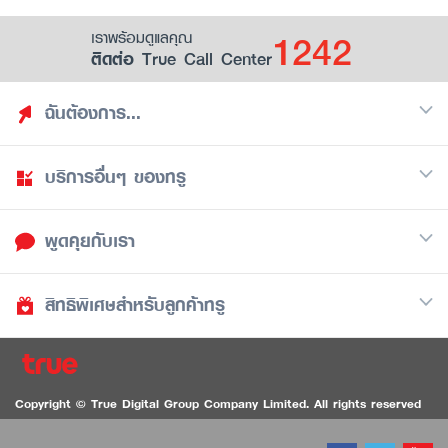
1242
เราพร้อมดูแลคุณ
ติดต่อ True Call Center
ฉันต้องการ...
บริการอื่นๆ ของทรู
ค้นหาสิทธิประโยชน์
รวมของฟรี
พูดคุยกับเรา
มือถือ
ดูสิทธิประโยชน์ที่เก็บไว้
อินเตอร์เน็ต
เป็นพันธมิตรร้านค้ากับทรูยู (True Smart Merchant)
สิทธิพิเศษสำหรับลูกค้าทรู
Call Center
ทีวี
1242
ดาวน์โหลดแอปทรูยู
iOS
/
Android
1236 ลูกค้าทรูแบล็ค
ทรูการ์ด
ติดต่อเรา
Copyright © True Digital Group Company Limited. All rights reserved
ทรูพอยท์
สนทนาทางวิดีโอสำหรับผู้ที่มีปัญหาทางการได้ยิน