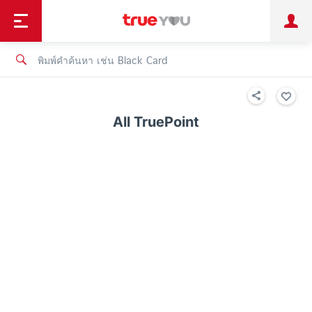
TruePoint
ชำระบิล
ช้อป
เทรนด์เทคโนโลยี
ลูกค้าบุคคล
ลูกค้าองค์กร
ทรูโบนัส
ทรูไอดี
ทรูไอเซอร์วิส
All TruePoint