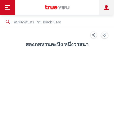
TruePoint
ชำระบิล
ช้อป
เทรนด์เทคโนโลยี
ลูกค้าบุคคล
ลูกค้าองค์กร
ทรูโบนัส
ทรูไอดี
ทรูไอเซอร์วิส
สองภพหวนคะนึง หนึ่งวาสนา