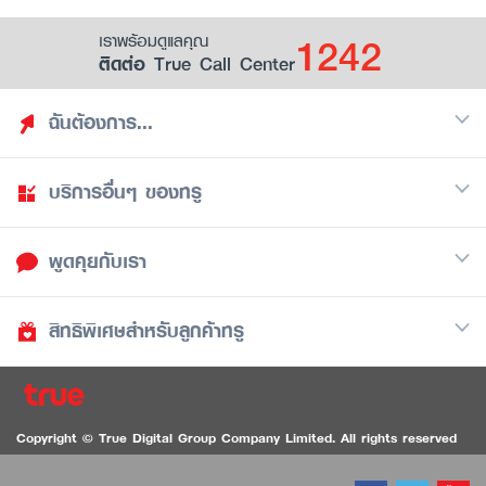
1242
เราพร้อมดูแลคุณ
ติดต่อ True Call Center
ฉันต้องการ...
บริการอื่นๆ ของทรู
ค้นหาสิทธิประโยชน์
รวมของฟรี
พูดคุยกับเรา
มือถือ
ดูสิทธิประโยชน์ที่เก็บไว้
อินเตอร์เน็ต
เป็นพันธมิตรร้านค้ากับทรูยู (True Smart Merchant)
สิทธิพิเศษสำหรับลูกค้าทรู
Call Center
ทีวี
1242
ดาวน์โหลดแอปทรูยู
iOS
/
Android
1236 ลูกค้าทรูแบล็ค
ทรูการ์ด
ติดต่อเรา
Copyright © True Digital Group Company Limited. All rights reserved
ทรูพอยท์
สนทนาทางวิดีโอสำหรับผู้ที่มีปัญหาทางการได้ยิน