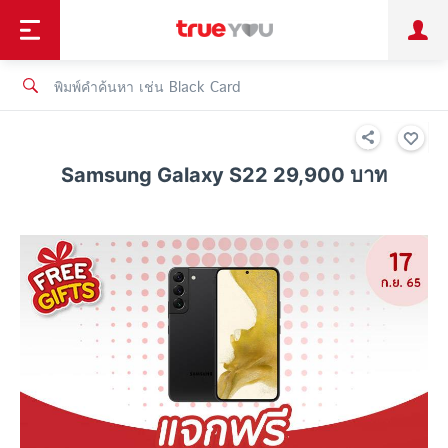
TruePoint
ชำระบิล
ช้อป
เทรนด์เทคโนโลยี
ลูกค้าบุคคล
ลูกค้าองค์กร
ทรูโบนัส
ทรูไอดี
ทรูไอเซอร์วิส
Samsung Galaxy S22 29,900 บาท