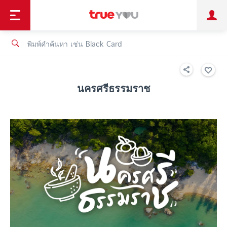
TruePoint
ชำระบิล
ช้อป
เทรนด์เทคโนโลยี
ลูกค้าบุคคล
ลูกค้าองค์กร
ทรูโบนัส
ทรูไอดี
ทรูไอเซอร์วิส
นครศรีธรรมราช