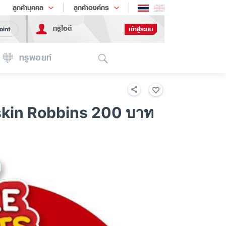
ช้อป
เทรนด์เทคโนโลยี
ลูกค้าบุคคล
ลูกค้าองค์กร
ทรูไอดี
เข้าสู่ระบบ
oint
Search
ทรูพอยท์
askin Robbins 200 บาท