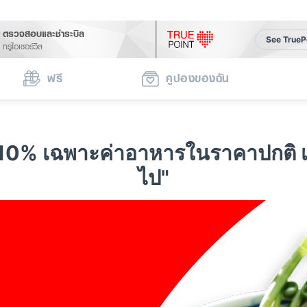
ตรวจสอบและชำระบิล
See TrueP
ทรูไอเซอร์วิส
ฟรี
คูปองของฉัน
นลด 10% เฉพาะค่าอาหารในราคาปกติ 
ไป"