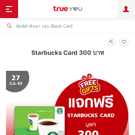
TruePoint
ชำระบิล
ช้อป
เทรนด์เทคโนโลยี
ลูกค้าบุคคล
ลูกค้าองค์กร
ทรูโบนัส
ทรูไอดี
ทรูไอเซอร์วิส
Starbucks Card 300 บาท