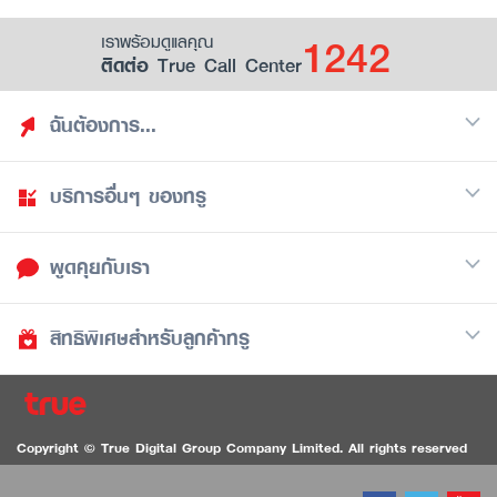
1242
เราพร้อมดูแลคุณ
ติดต่อ True Call Center
ฉันต้องการ...
บริการอื่นๆ ของทรู
ค้นหาสิทธิประโยชน์
รวมของฟรี
พูดคุยกับเรา
มือถือ
ดูสิทธิประโยชน์ที่เก็บไว้
อินเตอร์เน็ต
เป็นพันธมิตรร้านค้ากับทรูยู (True Smart Merchant)
สิทธิพิเศษสำหรับลูกค้าทรู
Call Center
ทีวี
1242
ดาวน์โหลดแอปทรูยู
iOS
/
Android
1236 ลูกค้าทรูแบล็ค
ทรูการ์ด
ติดต่อเรา
Copyright © True Digital Group Company Limited. All rights reserved
ทรูพอยท์
สนทนาทางวิดีโอสำหรับผู้ที่มีปัญหาทางการได้ยิน