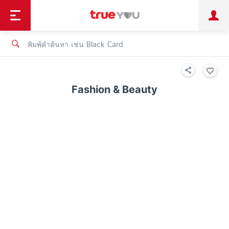
TruePoint
ชำระบิล
ช้อป
เทรนด์เทคโนโลยี
ลูกค้าบุคคล
ลูกค้าองค์กร
ทรูโบนัส
ทรูไอดี
ทรูไอเซอร์วิส
Fashion & Beauty