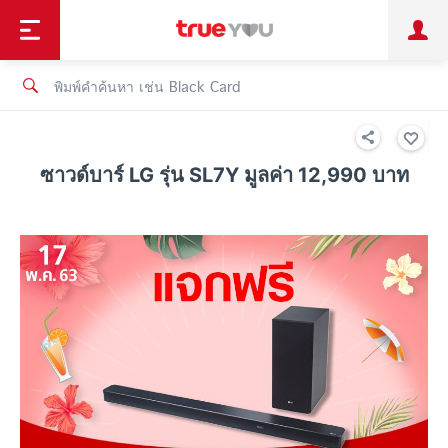
TruePoint
ชำระบิล
ช้อป
เทรนด์เทคโนโลยี
ลูกค้าบุคคล
ลูกค้าองค์กร
ทรูโบนัส
ทรูไอดี
ทรูไอเซอร์วิส
ซาวด์บาร์ LG รุ่น SL7Y มูลค่า 12,990 บาท