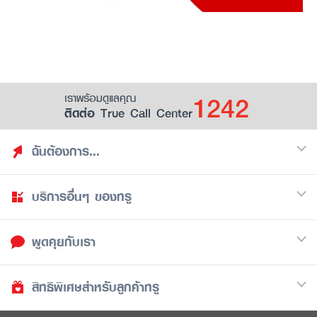
1242
เราพร้อมดูแลคุณ
ติดต่อ True Call Center
ฉันต้องการ...
บริการอื่นๆ ของทรู
ค้นหาสิทธิประโยชน์
รวมของฟรี
พูดคุยกับเรา
มือถือ
ดูสิทธิประโยชน์ที่เก็บไว้
อินเตอร์เน็ต
เป็นพันธมิตรร้านค้ากับทรูยู (True Smart Merchant)
สิทธิพิเศษสำหรับลูกค้าทรู
Call Center
ทีวี
1242
ดาวน์โหลดแอปทรูยู
iOS
/
Android