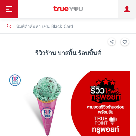
TruePoint
ชำระบิล
ช้อป
เทรนด์เทคโนโลยี
ลูกค้าบุคคล
ลูกค้าองค์กร
ทรูโบนัส
ทรูไอดี
ทรูไอเซอร์วิส
รีวิวร้าน บาสกิ้น ร้อบบิ้นส์