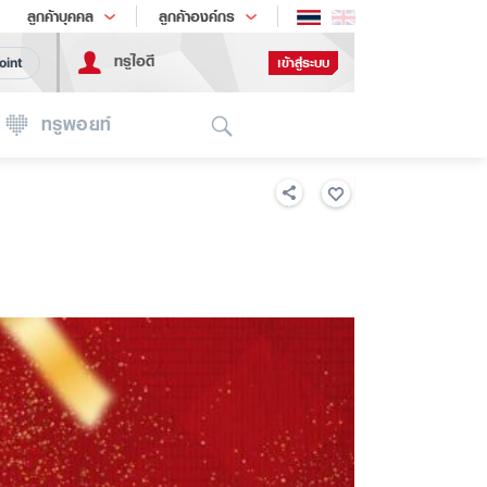
ช้อป
เทรนด์เทคโนโลยี
ลูกค้าบุคคล
ลูกค้าองค์กร
ทรูไอดี
เข้าสู่ระบบ
oint
Search
ทรูพอยท์