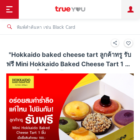
TruePoint
ชำระบิล
ช้อป
เทรนด์เทคโนโลยี
ลูกค้าบุคคล
ลูกค้าองค์กร
ทรูโบนัส
ทรูไอดี
ทรูไอเซอร์วิส
"Hokkaido baked cheese tart ลูกค้าทรู รับ
ฟรี Mini Hokkaido Baked Cheese Tart 1 ชิ้น
เมื่อซื้อสินค้าครบ 100 บาท"