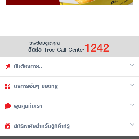
1242
เราพร้อมดูแลคุณ
ติดต่อ True Call Center
ฉันต้องการ...
บริการอื่นๆ ของทรู
ค้นหาสิทธิประโยชน์
รวมของฟรี
พูดคุยกับเรา
มือถือ
ดูสิทธิประโยชน์ที่เก็บไว้
อินเตอร์เน็ต
เป็นพันธมิตรร้านค้ากับทรูยู (True Smart Merchant)
สิทธิพิเศษสำหรับลูกค้าทรู
Call Center
ทีวี
1242
ดาวน์โหลดแอปทรูยู
iOS
/
Android