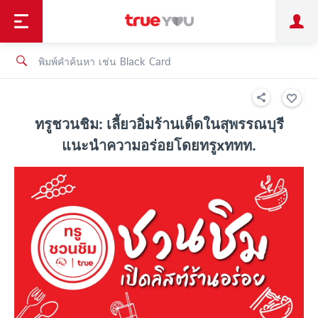
TruePoint
ชำระบิล
ช้อป
เทรนด์เทคโนโลยี
ลูกค้าบุคคล
ลูกค้าองค์กร
ทรูโบนัส
ทรูไอดี
ทรูไอเซอร์วิส
ทรูชวนชิม: เลี้ยวอิ่มร้านเด็ดในสุพรรณบุรี
แนะนำความอร่อยโดยทรูxททท.