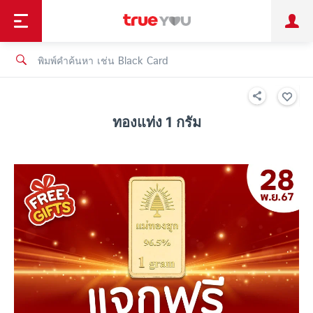
TruePoint
ชำระบิล
ช้อป
เทรนด์เทคโนโลยี
ลูกค้าบุคคล
ลูกค้าองค์กร
ทรูโบนัส
ทรูไอดี
ทรูไอเซอร์วิส
ทองแท่ง 1 กรัม