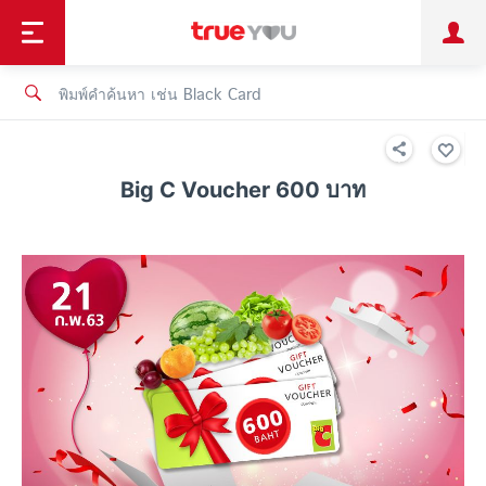
TruePoint
ชำระบิล
ช้อป
เทรนด์เทคโนโลยี
ลูกค้าบุคคล
ลูกค้าองค์กร
ทรูโบนัส
ทรูไอดี
ทรูไอเซอร์วิส
Big C Voucher 600 บาท